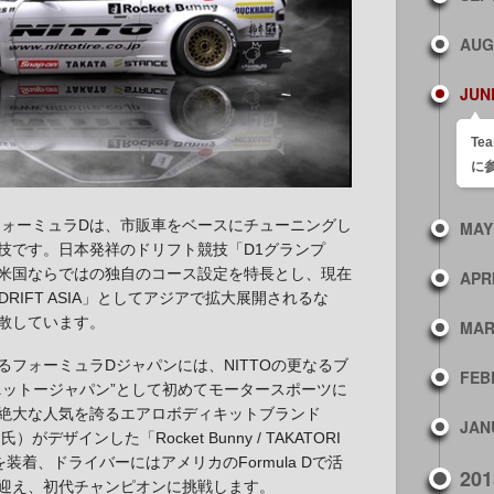
AUG
JUN
Te
に
たフォーミュラDは、市販車をベースにチューニングし
MAY
技です。日本発祥のドリフト競技「D1グランプ
米国ならではの独自のコース設定を特長とし、現在
APR
 DRIFT ASIA」としてアジアで拡大展開されるな
散しています。
MA
るフォーミュラDジャパンには、NITTOの更なるブ
FEB
ニットージャパン”として初めてモータースポーツに
絶大な人気を誇るエアロボディキットブランド
JAN
氏）がデザインした「Rocket Bunny / TAKATORI
5」を装着、ドライバーにはアメリカのFormula Dで活
201
迎え、初代チャンピオンに挑戦します。