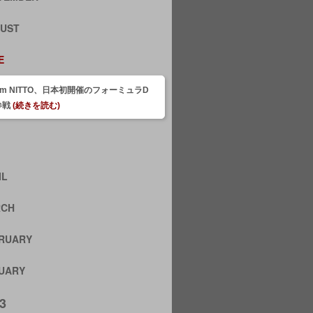
UST
E
am NITTO、日本初開催のフォーミュラD
参戦
(続きを読む)
IL
RCH
RUARY
UARY
3