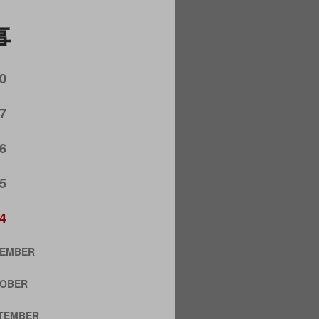
事
0
7
6
5
4
EMBER
OBER
TEMBER