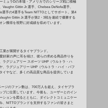
フォーミュラDの本場・アメリカでのシリーズ戦に積極
n Gittin Jr.選手、Chelsea DeNofa選手、
Bakchis選手の4選手をTeam NITTOとしてサポート。第4
ghn Gittin Jr.選手が第2・3戦を連続で優勝する
オン獲得を視野に好成績を収めています。
ム工業が展開するタイヤブランド。
カー愛好家の声に耳を傾け、彼らの求める商品作りを
、ラグジュアリー スポーツ UHP（ウルトラ・ハ
ヤ、ラグジュアリー UHP（ウルトラ・ハイ・パフ
タイヤなど、多くの高品質な商品を提供していま
ookページのファン数は、700万人を超え、タイヤブラ
ップに位置しています。今後も、ユーザーとのイン
ーションを図るとともに、ダイレクトコミュニケー
み、NITTOブランドを支持するファンの皆さまと