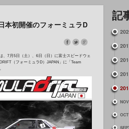
記
TO、日本初開催のフォーミュラD
202
201
は、7月5日（土）、6日（日）に富士スピードウェ
201
 DRIFT（フォーミュラD）JAPAN」に「Team
。
201
201
NOV
OCT
SEP