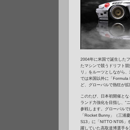
2004年に米国で誕生し
たマシンで競うドリフト競
リ」をルーツとしながら、
では米国以外に「Formula
ど、グローバルで熱狂が拡
このたび、日本初開催とな
ランド力強化を目指し、“
参戦します。グローバルで
「Rocket Bunny」（三浦慶
S13」に「NITTO NT0
躍していた高取道博選手を