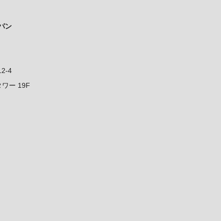
パン
2-4
ー 19F