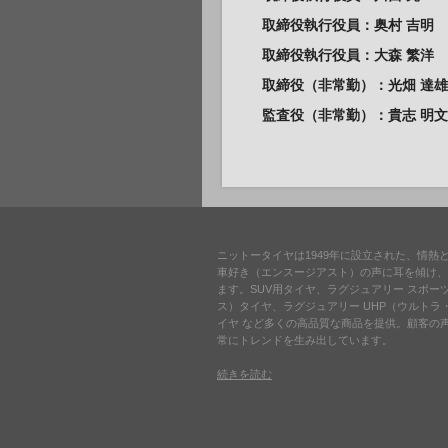
取締役執行役員：奥村 吉明
取締役執行役員：大森 繁洋
取締役（非常勤）：光畑 達雄
監査役
（非常勤）
：貴志 明文
ニットータイヤは1949年に設立された、情
車好き（エンスージアスト）の声に耳を傾け、
ます。SUV用タイヤ、ラグジュアリー スポー
ス）タイヤ、ラグジュアリー UHP（ウルト
イヤ など多くの高品質な商品を提供。顧客の
常にトレンドを生み出しています。
続きを読む