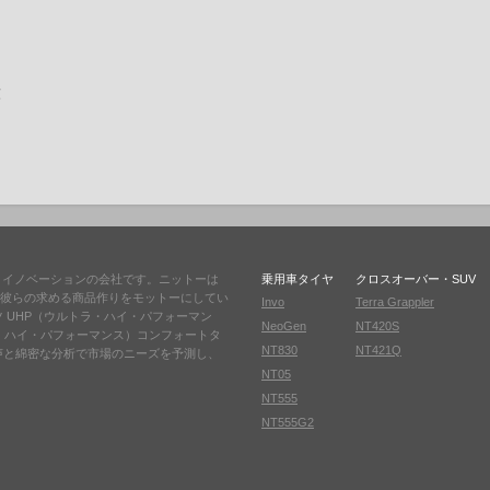
熱とイノベーションの会社です。ニットーは
乗用車タイヤ
クロスオーバー・SUV
彼らの求める商品作りをモットーにしてい
Invo
Terra Grappler
ツ UHP（ウルトラ・ハイ・パフォーマン
NeoGen
NT420S
ラ・ハイ・パフォーマンス）コンフォートタ
NT830
NT421Q
声と綿密な分析で市場のニーズを予測し、
NT05
NT555
NT555G2