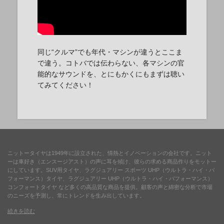
同じ“クルマ”でも年代・マシンが違うとここま
で違う。コトバでは伝わらない、各マシンの官
能的なサウンドを、とにもかくにもまずは聴い
てみてください！
ニットータイヤは1949年に設立された、情熱とイノベーションの会社です。ニット
ーは車好き（エンスージアスト）の声に耳を傾け、彼らの求める商品作りをモットー
にしています。SUV用タイヤ、ラグジュアリー スポーツ UHP（ウルトラ・ハイ・パ
フォーマンス）タイヤ、ラグジュアリー UHP（ウルトラ・ハイ・パフォーマンス）
コンフォートタイヤ など多くの高品質な商品を提供。顧客の声と綿密な分析で市場
のニーズを予測し、常にトレンドを生み出しています。
続きを読む