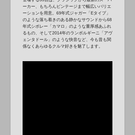
ーカー、もちろんビンテージまで幅広いバリエ
ーションを用意。69年式ジャガー「Eタイプ」
のような落ち着きのある静かなサウンドから68
年式シボレー「カマロ」のような重厚感あふれ
るもの、そして2014年のランボルギーニ「アヴ
ェンタドール」のような快音など、今も昔も関
係なくあらゆるクルマ好きを魅了します。