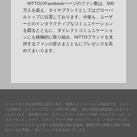
NITTOのFacebookページのファン数は、500
万人を超え、タイヤブランドとしてはグローバ
ルトップに位置しております。今後も、ユーザ
ーとのインタラクティブなコミュニケーション
を図るとともに、ダイレクトコミュニケーショ
ンにも積極的に取り組み、NITTOブランドを支
持するファンの皆さまとともにプレゼンスを高
めてまいります。
ニットータイヤは1949年に設立された、情熱とイノベーションの会社です。ニット
ーは車好き（エンスージアスト）の声に耳を傾け、彼らの求める商品作りをモットー
にしています。SUV用タイヤ、ラグジュアリー スポーツ UHP（ウルトラ・ハイ・パ
フォーマンス）タイヤ、ラグジュアリー UHP（ウルトラ・ハイ・パフォーマンス）
コンフォートタイヤ など多くの高品質な商品を提供。顧客の声と綿密な分析で市場
のニーズを予測し、常にトレンドを生み出しています。