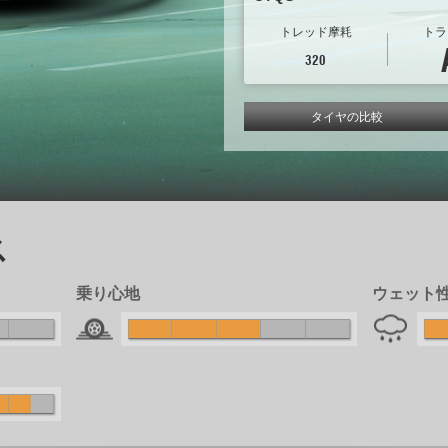
トレッド摩耗
トラ
320
タイヤの比較
ス
乗り心地
ウェット