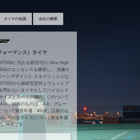
タイヤの知識
会社の概要
フォーマンス）タイヤ
555に代わる新世代の Ultra High
、NT555のエッセンスを継承し、 洗練さ
ターンデザインと スタイリッシュな
NT555から操縦安定性とウェットブ
代を問わないタイヤとしてハイエンド
＊サイズとスペック欄の、◇のついて
18」以前のものは「A-b」グレー
ついて製造年週「4518」以前のも
のついているサイズについて製造年週
」グレードです。