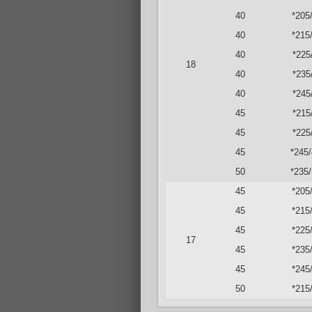
40
*205
40
*215
40
*225
18
40
*235
40
*245
45
*215
45
*225
45
*245
50
*235
45
*205
45
*215
45
*225
17
45
*235
45
*245
50
*215