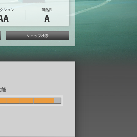
クション
耐熱性
AA
A
ショップ検索
性能