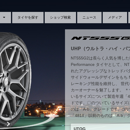
タイヤを探す
ショップ検索
ニュース
メディア
UHP（ウルトラ・ハイ・パ
NT555G2は長らく人気を博したNT
Performance タイヤとして
れたアグレッシブなトレッドパ
サイドウォールデザインをもち 
レーキング性能を維持し、 世
カーオーナーを魅了します。 
いるサイズについて製造年週「44
ドです。〇のついているサイズに
のは「A-b」グレードです。□
「4818」以前のものは「A-b
UTQG